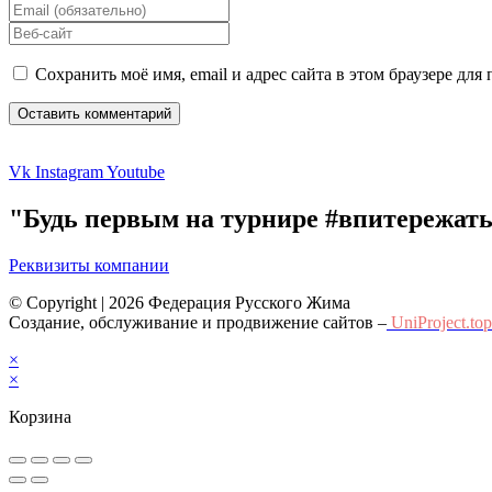
your
Enter
name
your
Enter
or
email
your
username
address
website
Сохранить моё имя, email и адрес сайта в этом браузере д
to
to
URL
comment
comment
(optional)
Vk
Instagram
Youtube
"Будь первым на турнире #впитережат
Реквизиты компании
© Copyright | 2026 Федерация Русского Жима
Создание, обслуживание и продвижение сайтов –
UniProject.top
×
×
Корзина