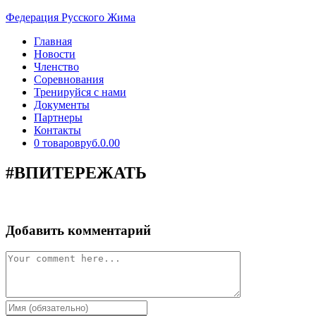
Перейти
Федерация Русского Жима
к
Главная
содержимому
Новости
Членство
Соревнования
Тренируйся с нами
Документы
Партнеры
Контакты
0 товаров
руб.0.00
#ВПИТЕРЕЖАТЬ
Добавить комментарий
Comment
Enter