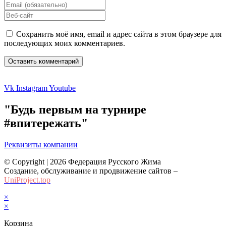
your
Enter
name
your
Enter
or
email
your
username
address
website
Сохранить моё имя, email и адрес сайта в этом браузере для
to
to
URL
последующих моих комментариев.
comment
comment
(optional)
Vk
Instagram
Youtube
"Будь первым на турнире
#впитережать"
Реквизиты компании
© Copyright | 2026 Федерация Русского Жима
Создание, обслуживание и продвижение сайтов –
UniProject.top
×
×
Корзина