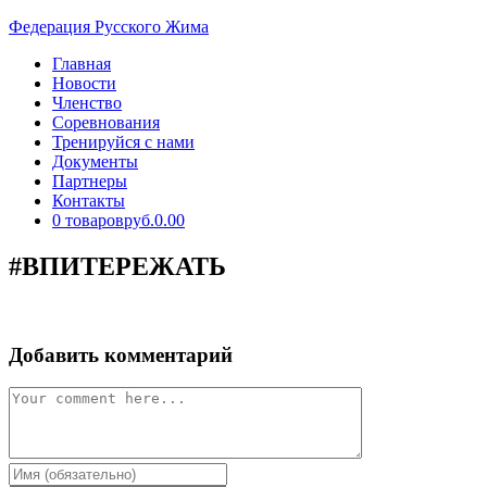
Перейти
Федерация Русского Жима
к
Главная
содержимому
Новости
Членство
Соревнования
Тренируйся с нами
Документы
Партнеры
Контакты
0 товаров
руб.0.00
#ВПИТЕРЕЖАТЬ
Добавить комментарий
Comment
Enter