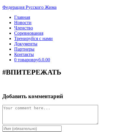
Перейти
Федерация Русского Жима
к
Главная
содержимому
Новости
Членство
Соревнования
Тренируйся с нами
Документы
Партнеры
Контакты
0 товаров
руб.0.00
#ВПИТЕРЕЖАТЬ
Добавить комментарий
Comment
Enter