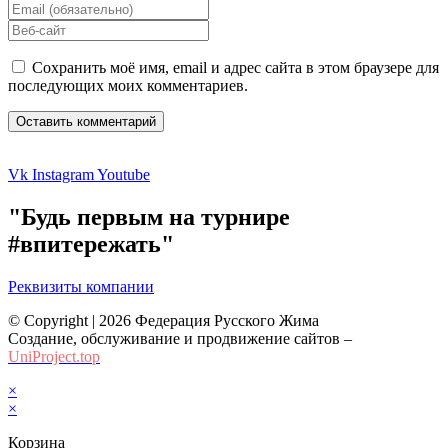
your
Enter
name
your
Enter
or
email
your
username
address
website
Сохранить моё имя, email и адрес сайта в этом браузере для
to
to
URL
последующих моих комментариев.
comment
comment
(optional)
Vk
Instagram
Youtube
"Будь первым на турнире
#впитережать"
Реквизиты компании
© Copyright | 2026 Федерация Русского Жима
Создание, обслуживание и продвижение сайтов –
UniProject.top
×
×
Корзина