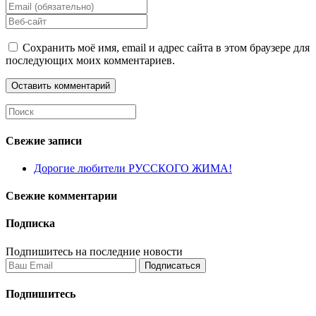
your
Enter
name
your
Enter
or
email
your
username
address
website
Сохранить моё имя, email и адрес сайта в этом браузере для
to
to
URL
последующих моих комментариев.
comment
comment
(optional)
Search
this
website
Свежие записи
Дорогие любители РУССКОГО ЖИМА!
Свежие комментарии
Подписка
Подпишитесь на последние новости
Подписаться
Подпишитесь