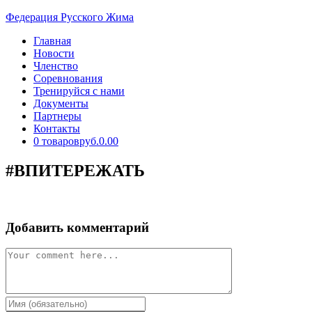
Перейти
Федерация Русского Жима
к
Главная
содержимому
Новости
Членство
Соревнования
Тренируйся с нами
Документы
Партнеры
Контакты
0 товаров
руб.0.00
#ВПИТЕРЕЖАТЬ
Добавить комментарий
Comment
Enter